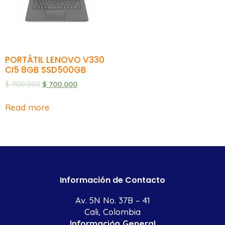
PORTÁTIL LENOVO V330
CI5 8GB SSD500GB
$
900.000
$
700.000
Read more
Información de Contacto
Av. 5N No. 37B – 41
Cali, Colombia
Información General