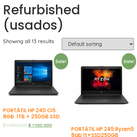
Refurbished
(usados)
Showing all 13 results
Sale!
Sale!
PORTÁTIL HP 240 CI5
8GB 1TB + 250GB SSD
$
1.300.000
$
1.100.000
PORTÁTIL HP 245 Ryzen5
8gb 1t+SSD250GB