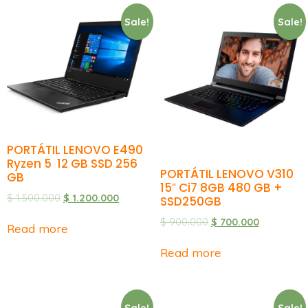
Sale!
Sale!
PORTÁTIL LENOVO E490
Ryzen 5 12 GB SSD 256
PORTÁTIL LENOVO V310
GB
15″ Ci7 8GB 480 GB +
$
1.500.000
$
1.200.000
SSD250GB
$
900.000
$
700.000
Read more
Read more
Sale!
Sale!