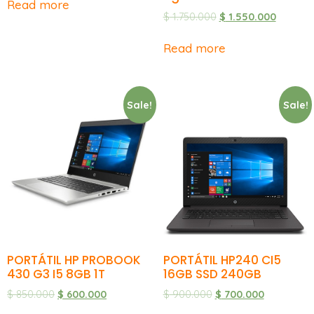
Read more
$
1.750.000
$
1.550.000
Read more
Sale!
Sale!
PORTÁTIL HP PROBOOK
PORTÁTIL HP240 CI5
430 G3 I5 8GB 1T
16GB SSD 240GB
$
850.000
$
600.000
$
900.000
$
700.000